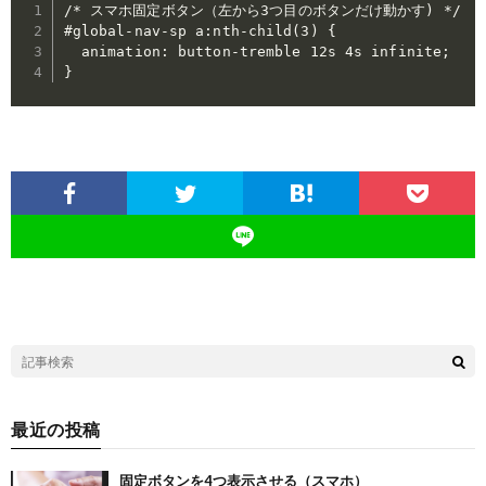
/* スマホ固定ボタン（左から3つ目のボタンだけ動かす) */

#global-nav-sp a:nth-child(3) {

  animation: button-tremble 12s 4s infinite;

}
最近の投稿
固定ボタンを4つ表示させる（スマホ）