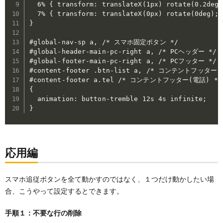
  6% { transform: translateX(1px) rotate(0.2deg)
  7% { transform: translateX(0px) rotate(0deg); }
}

#global-nav-sp a, /* スマホ固定ボタン */

#global-header-main-pc-right a, /* PCヘッダー */

#global-footer-main-pc-right a, /* PCフッター */

#content-footer .btn-list a, /* コンテントフッター *
#content-footer a.tel /* コンテントフッター(電話) */

{

  animation: button-tremble 12s 4s infinite;

応用編
スマホ追従ボタンを全て動かすのではなく、１つだけ動かしたい場
合、こうやって設定するとできます。
手順１：不要な行の削除